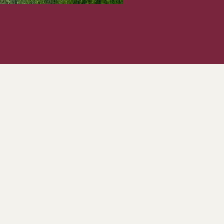
n TC
sweiler