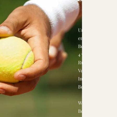
Unser Club wurde 
erfreut sich heute
Beliebtheit. Aktue
4 verschiedenen 
Rundenspielen des 
Verein freut sich 
Interessenten an u
Bei uns bist du gen
Wir freuen uns auf
Besuche uns doch 