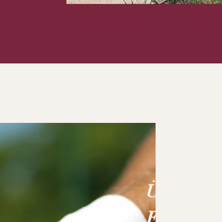
Über de
Erdmann