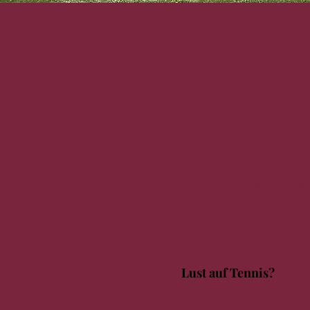
Mitmache
TCE
Lust auf Tennis?