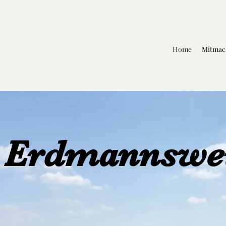
Home
Mitmac
 Erdmannswei