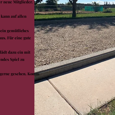
r neue Mitglieder.
 kann auf allen
 ein gemütliches
s. Für eine gute
lädt dazu ein mit
endes
Spiel zu
r gerne gesehen. Komm